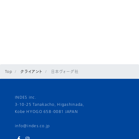
Top
クライアント
日本ヴォーグ社
INDES inc.
3-10-25 Tanakacho, Higashinada,
Kobe HYOGO 658-0081 JAPAN
info@indes.co.jp