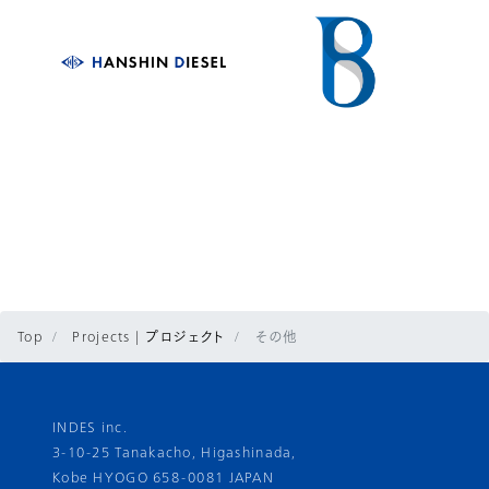
Top
Projects | プロジェクト
その他
INDES inc.
3-10-25 Tanakacho, Higashinada,
Kobe HYOGO 658-0081 JAPAN