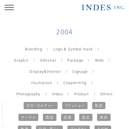
2004
Branding
Logo & Symbol mark
Graphic
Editorial
Package
Web
Display&Interior
Signage
Illustration
Copywriting
Photography
Video
Product
Others
文化・カルチャー
ファッション
製造
design from inside - INDES inc.
サービス
施設
医療
食品
美容