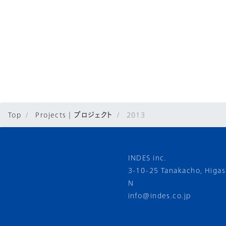
Top
Projects | プロジェクト
2013
INDES inc.
3-10-25 Tanakacho, Higa
N
info@indes.co.jp