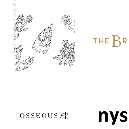
design from inside - INDES inc.