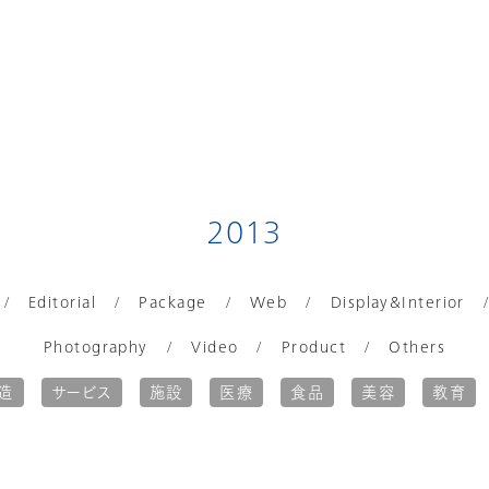
2013
Editorial
Package
Web
Display&Interior
Photography
Video
Product
Others
造
サービス
施設
医療
食品
美容
教育