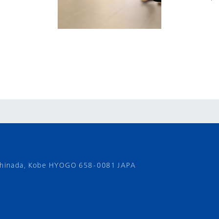
shinada,
Kobe HYOGO 658-0081 JAPA