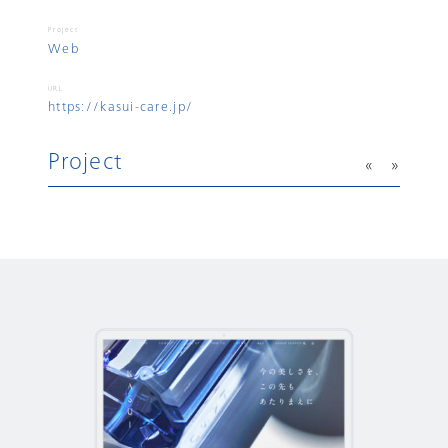
Project
Web
URL
https://kasui-care.jp/
Project
«
»