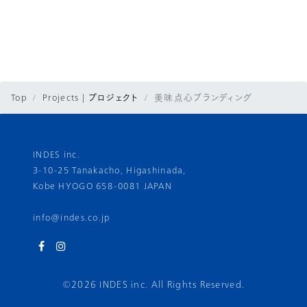
Top
Projects | プロジェクト
美味点心ブランディング
INDES inc.
3-10-25 Tanakacho, Higashinada,
Kobe HYOGO 658-0081 JAPAN
info@indes.co.jp
©2026 INDES inc. All Rights Reserved.