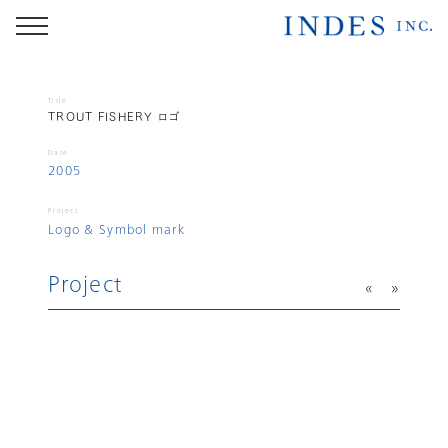
Title
TROUT FISHERY ロゴ
Date
2005
Project
Logo & Symbol mark
Project
«
»