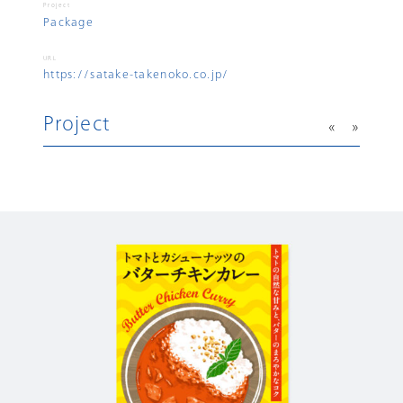
Project
Package
URL
https://satake-takenoko.co.jp/
Project
«
»