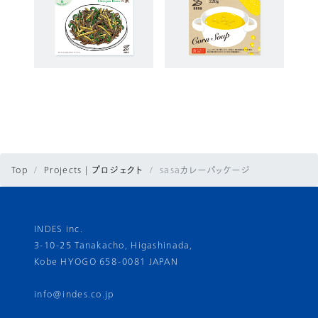
Top
Projects | プロジェクト
sasaカレーパッケージ
INDES inc.
3-10-25 Tanakacho, Higashinada,
Kobe HYOGO 658-0081 JAPAN
info@indes.co.jp