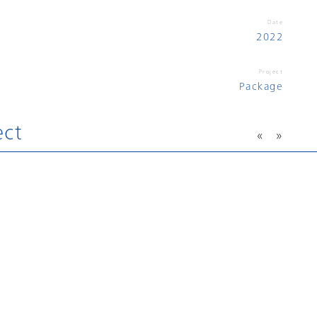
Date
2022
Project
Package
ect
«
»