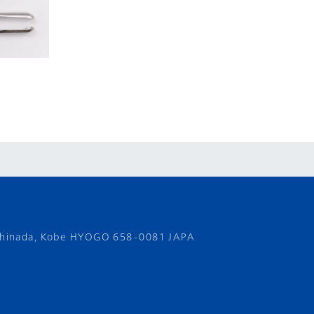
shinada,
Kobe HYOGO 658-0081 JAPA